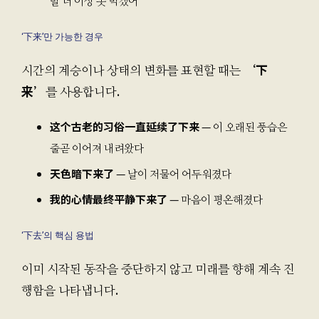
말 더 이상 못 먹겠어
‘下来’만 가능한 경우
시간의 계승이나 상태의 변화를 표현할 때는
‘下
来’
를 사용합니다.
这个古老的习俗一直延续了下来
— 이 오래된 풍습은
줄곧 이어져 내려왔다
天色暗下来了
— 날이 저물어 어두워졌다
我的心情最终平静下来了
— 마음이 평온해졌다
‘下去’의 핵심 용법
이미 시작된 동작을 중단하지 않고 미래를 향해 계속 진
행함을 나타냅니다.