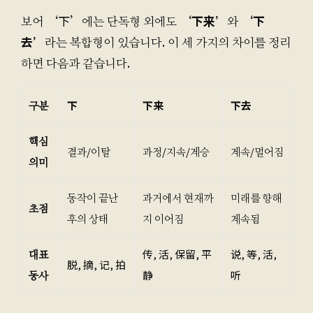
보어 ‘下’에는 단독형 외에도
‘下来’
와
‘下
去’
라는 복합형이 있습니다. 이 세 가지의 차이를 정리
하면 다음과 같습니다.
구분
下
下来
下去
핵심
결과/이탈
과정/지속/계승
계속/멀어짐
의미
동작이 끝난
과거에서 현재까
미래를 향해
초점
후의 상태
지 이어짐
계속됨
대표
传, 活, 保留, 平
说, 等, 活,
脱, 摘, 记, 拍
동사
静
听