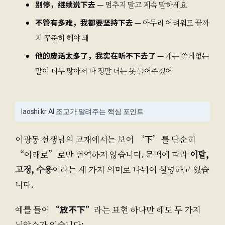
别停，继续说下去
— 멈추지 말고 계속 말하세요
不管有多难，我都要坚持下去
— 아무리 어려워도 끝까
지 꾸준히 해야 돼
他的废话太多了，我实在听不下去了
— 걔는 쓸데없는
말이 너무 많아서 나 정말 더는 못 들어주겠어
laoshi.kr AI 조교가 알려주는 핵심 포인트
이광동 선생님의 교재에서는 보어 ‘下’를 단순히
“아래로”로만 번역하지 않습니다. 문맥에 따라
이탈,
고정, 수용
이라는 세 가지 의미로 나뉘어 설명하고 있습
니다.
예를 들어
“放不下”
라는 표현 하나만 해도 두 가지
뉘앙스가 있습니다: