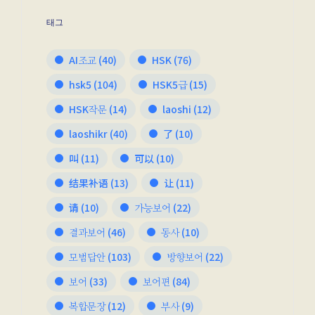
태그
AI조교
(40)
HSK
(76)
hsk5
(104)
HSK5급
(15)
HSK작문
(14)
laoshi
(12)
laoshikr
(40)
了
(10)
叫
(11)
可以
(10)
结果补语
(13)
让
(11)
请
(10)
가능보어
(22)
결과보어
(46)
동사
(10)
모범답안
(103)
방향보어
(22)
보어
(33)
보어편
(84)
복합문장
(12)
부사
(9)