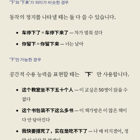
‘下’와 ‘下来’가 의미가 비슷한 경우
동작의 정지를 나타낼 때는 둘 다 쓸 수 있습니다.
车停下了
=
车停下来了
— 차가 멈춰 섰다
你留下
=
你留下来
— 너는 남아
‘下’만 가능한 경우
공간적 수용 능력을 표현할 때는
‘下’
만 사용합니다.
这个教室坐不下五十个人
— 이 교실은 50명이 앉을 수
없다
这个书包装不下这么多书
— 이 책가방은 이 많은 책이
다 안 담아진다
我快要撑死了，实在是吃不下了
— 나 배 터지겠어, 정