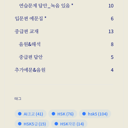
연습문제 답안_녹음 있음 *
10
입문편 예문집 *
6
중급편 교재
13
음원&해석
8
중급편 답안
5
추가예문&음원
4
태그
AI조교
(41)
HSK
(76)
hsk5
(104)
HSK5급
(15)
HSK작문
(14)