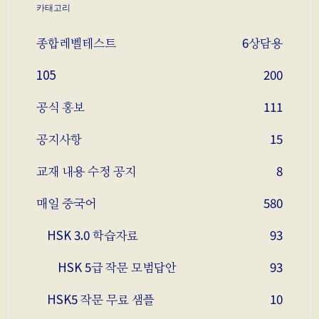
카태고리
종합레벨테스트
6
상담용
105
200
공식 홍보
111
공지사항
15
교재 내용 수정 공지
8
매일 중국어
580
HSK 3.0 학습자료
93
HSK 5급 작문 모범답안
93
HSK5 작문 무료 샘플
10