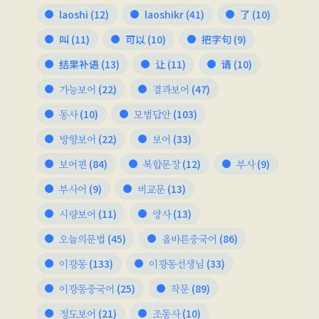
laoshi
(12)
laoshikr
(41)
了
(10)
叫
(11)
可以
(10)
把字句
(9)
结果补语
(13)
让
(11)
请
(10)
가능보어
(22)
결과보어
(47)
동사
(10)
모범답안
(103)
방향보어
(22)
보어
(33)
보어편
(84)
복합문장
(12)
부사
(9)
부사어
(9)
비교문
(13)
시량보어
(11)
양사
(13)
오늘의문법
(45)
올바른중국어
(86)
이광동
(133)
이광동선생님
(33)
이광동중국어
(25)
작문
(89)
정도보어
(21)
조동사
(10)