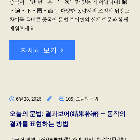
중국어 ‘한 번’은 ‘一次’만 있는 게 아닙니다! 趟
·遍·下·圈·面 등 다양한 동량사의 쓰임과 뉘앙스
차이를 올바른 중국어 문법 보어편의 실제 예문과 함께
배워보세요.
자세히 보기
6월 28, 2026
105
,
오늘의 문법
오늘의 문법: 결과보어(结果补语) — 동작의
결과를 표현하는 방법
중국어 결과보어(结果补语) 완벽 정리! 到/完/见/懂/