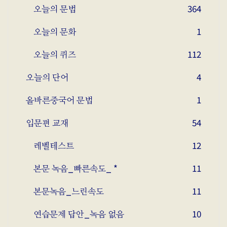
오늘의 문법
364
오늘의 문화
1
오늘의 퀴즈
112
오늘의 단어
4
올바른중국어 문법
1
입문편 교재
54
레벨테스트
12
본문 녹음_빠른속도_ *
11
본문녹음_느린속도
11
연습문제 답안_녹음 없음
10