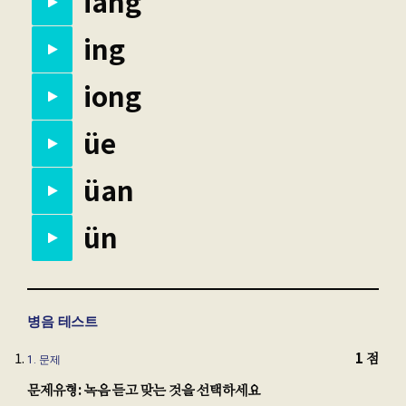
iang
ing
iong
üe
üan
ün
병음 테스트
1 점
1
. 문제
문제유형: 녹음 듣고 맞는 것을 선택하세요