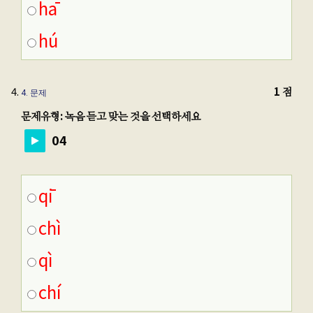
hā
hú
1 점
4
. 문제
문제유형: 녹음 듣고 맞는 것을 선택하세요
04
qī
chì
qì
chí