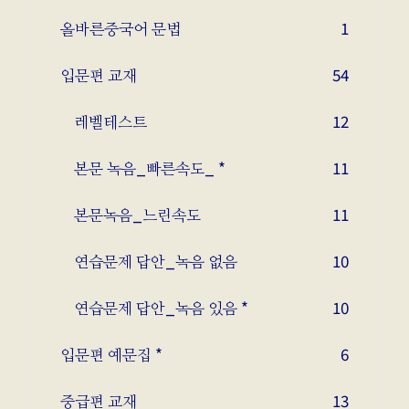
올바른중국어 문법
1
입문편 교재
54
레벨테스트
12
본문 녹음_빠른속도_ *
11
본문녹음_느린속도
11
연습문제 답안_녹음 없음
10
연습문제 답안_녹음 있음 *
10
입문편 예문집 *
6
중급편 교재
13