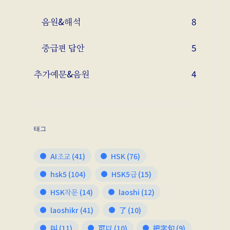
음원&해석
8
중급편 답안
5
추가예문&음원
4
태그
AI조교
(41)
HSK
(76)
hsk5
(104)
HSK5급
(15)
HSK작문
(14)
laoshi
(12)
laoshikr
(41)
了
(10)
叫
(11)
可以
(10)
把字句
(9)