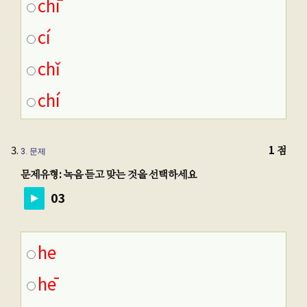
chī
cí
chǐ
chí
1 점
3
. 문제
문제유형: 녹음 듣고 맞는 것을 선택하세요
03
he
hē