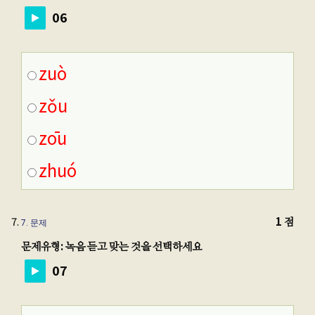
06
zuò
zǒu
zōu
zhuó
1 점
7
. 문제
문제유형: 녹음 듣고 맞는 것을 선택하세요
07