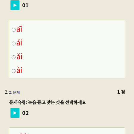
01
āi
ái
ǎi
ài
1 점
2
. 문제
문제유형: 녹음 듣고 맞는 것을 선택하세요
02