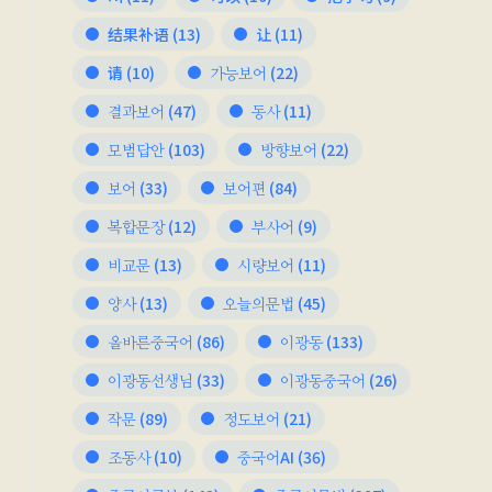
结果补语
(13)
让
(11)
请
(10)
가능보어
(22)
결과보어
(47)
동사
(11)
모범답안
(103)
방향보어
(22)
보어
(33)
보어편
(84)
복합문장
(12)
부사어
(9)
비교문
(13)
시량보어
(11)
양사
(13)
오늘의문법
(45)
올바른중국어
(86)
이광동
(133)
이광동선생님
(33)
이광동중국어
(26)
작문
(89)
정도보어
(21)
조동사
(10)
중국어AI
(36)