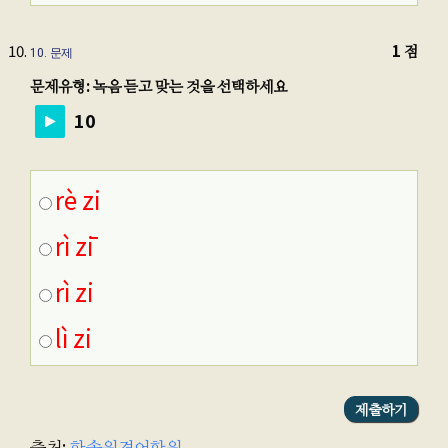
1 점
10
. 문제
문제유형: 녹음 듣고 맞는 것을 선택하세요
10
rè zi
rì zī
rì zi
lì zi
출처:
한솔원격어학원