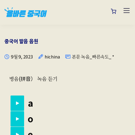
중국어 발음 음원
9월 9, 2023
hichina
본문 녹음_빠른속도_ *
병음(拼音） 녹음 듣기
a
o
e