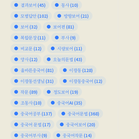
결과보어
(45)
동사
(10)
모범답안
(102)
방향보어
(21)
보어
(32)
보어편
(81)
복합문장
(11)
부사
(9)
비교문
(12)
시량보어
(11)
양사
(12)
오늘의문법
(43)
올바른중국어
(81)
이광동
(128)
이광동선생님
(31)
이광동중국어
(12)
작문
(89)
정도보어
(19)
조동사
(10)
중국어AI
(35)
중국어공부
(137)
중국어문법
(368)
중국어 문법
(17)
중국어보어
(20)
중국어부사
(9)
중국어작문
(14)