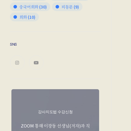
중국어회화
(30)
피동문
(9)
회화
(10)
SNS
강사지도법 수강신청
ZOOM 통해 이광동 선생님(저자)과 직