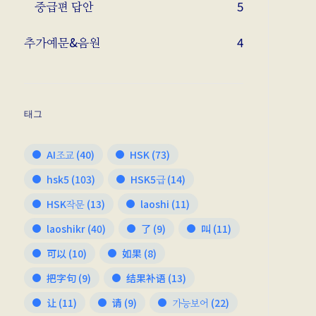
중급편 답안
5
추가예문&음원
4
태그
AI조교
(40)
HSK
(73)
hsk5
(103)
HSK5급
(14)
HSK작문
(13)
laoshi
(11)
laoshikr
(40)
了
(9)
叫
(11)
可以
(10)
如果
(8)
把字句
(9)
结果补语
(13)
让
(11)
请
(9)
가능보어
(22)