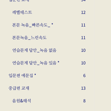
레벨테스트
12
본문 녹음_빠른속도_ *
11
본문녹음_느린속도
11
연습문제 답안_녹음 없음
10
연습문제 답안_녹음 있음 *
10
입문편 예문집 *
6
중급편 교재
13
음원&해석
8