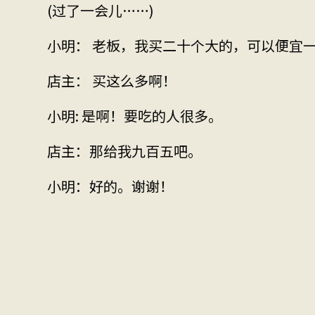
(过了一会儿……)
小明： 老板，我买二十个大的，可以便宜
店主： 买这么多啊！
小明: 是啊！要吃的人很多。
店主：那给我九百五吧。
小明：好的。谢谢！