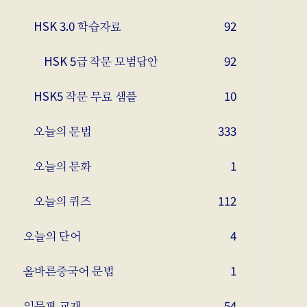
HSK 3.0 학습자료
92
HSK 5급 작문 모범답안
92
HSK5 작문 무료 샘플
10
오늘의 문법
333
오늘의 문화
1
오늘의 퀴즈
112
오늘의 단어
4
올바른중국어 문법
1
입문편 교재
54