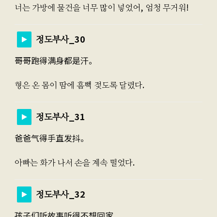
너는 가방에 물건을 너무 많이 넣었어, 엄청 무거워!
정도부사_30
哥哥跑得满身都是汗。
형은 온 몸이 땀에 흠뻑 젖도록 달렸다.
정도부사_31
爸爸气得手直发抖。
아빠는 화가 나서 손을 계속 떨었다.
정도부사_32
孩子们听故事听得不想回家。