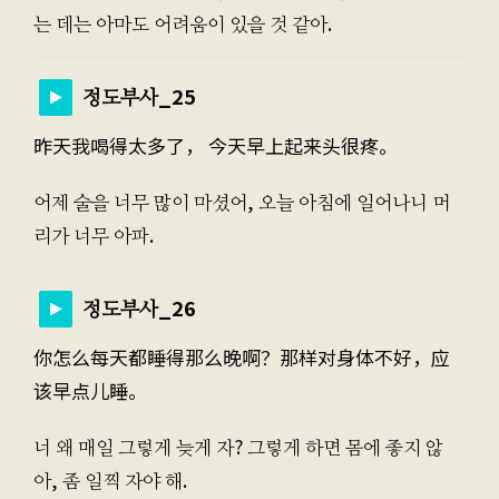
는 데는 아마도 어려움이 있을 것 같아.
정도부사_25
昨天我喝得太多了， 今天早上起来头很疼。
어제 술을 너무 많이 마셨어, 오늘 아침에 일어나니 머
리가 너무 아파.
정도부사_26
你怎么每天都睡得那么晚啊？那样对身体不好，应
该早点儿睡。
너 왜 매일 그렇게 늦게 자? 그렇게 하면 몸에 좋지 않
아, 좀 일찍 자야 해.