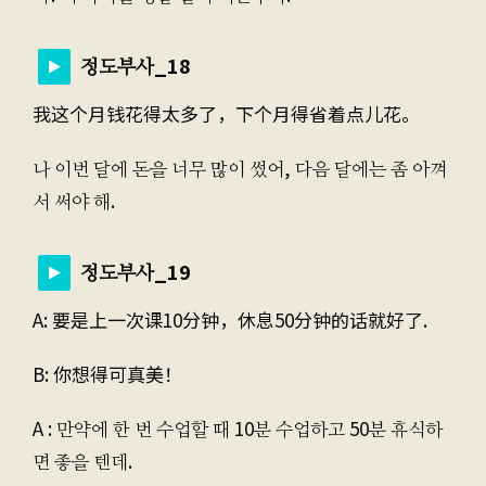
정도부사_18
我这个月钱花得太多了，下个月得省着点儿花。
나 이번 달에 돈을 너무 많이 썼어, 다음 달에는 좀 아껴
서 써야 해.
정도부사_19
A: 要是上一次课10分钟，休息50分钟的话就好了.
B: 你想得可真美！
A : 만약에 한 번 수업할 때 10분 수업하고 50분 휴식하
면 좋을 텐데.