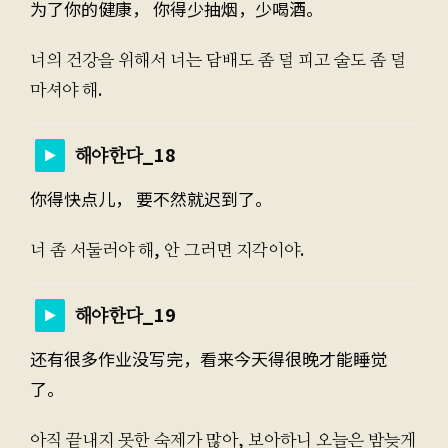
为了你的健康， 你得少抽烟，少喝酒。
너의 건강을 위해서 너는 담배도 좀 덜 피고 술도 좀 덜
마셔야 해.
해야한다_18
你得快点儿， 要不然就迟到了。
너 좀 서둘러야 해, 안 그러면 지각이야.
해야한다_19
还有很多作业没写完，看来今天得很晚才能睡觉
了。
아직 끝내지 못한 숙제가 많아, 보아하니 오늘은 밤늦게