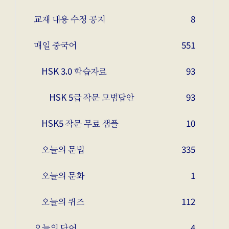
교재 내용 수정 공지
8
매일 중국어
551
HSK 3.0 학습자료
93
HSK 5급 작문 모범답안
93
HSK5 작문 무료 샘플
10
오늘의 문법
335
오늘의 문화
1
오늘의 퀴즈
112
오늘의 단어
4