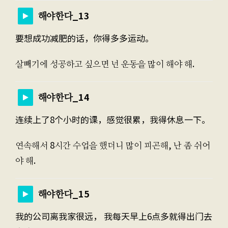
해야한다_13
要想成功减肥的话，你得多多运动。
살빼기에 성공하고 싶으면 넌 운동을 많이 해야 해.
해야한다_14
连续上了8个小时的课，感觉很累，我得休息一下。
연속해서 8시간 수업을 했더니 많이 피곤해, 난 좀 쉬어
야 해.
해야한다_15
我的公司离我家很远， 我每天早上6点多就得出门去