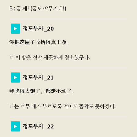
B : 꿈 깨! (꿈도 야무지네!)
정도부사_20
你把这屋子收拾得真干净。
너 이 방을 정말 깨끗하게 청소했구나.
정도부사_21
我吃得太饱了，都走不动了。
나는 너무 배가 부르도록 먹어서 꼼짝도 못하겠어.
정도부사_22