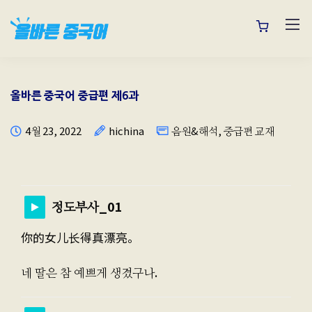
올바른 중국어 중급편 제6과
4월 23, 2022
hichina
음원&해석
,
중급편 교재
정도부사_01
你的女儿长得真漂亮。
네 딸은 참 예쁘게 생겼구나.