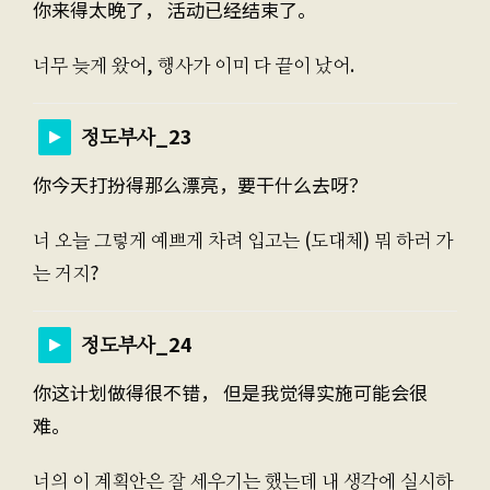
你来得太晚了， 活动已经结束了。
너무 늦게 왔어, 행사가 이미 다 끝이 났어.
정도부사_23
你今天打扮得那么漂亮，要干什么去呀？
너 오늘 그렇게 예쁘게 차려 입고는 (도대체) 뭐 하러 가
는 거지?
정도부사_24
你这计划做得很不错， 但是我觉得实施可能会很
难。
너의 이 계획안은 잘 세우기는 했는데 내 생각에 실시하