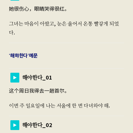
她很伤心，眼睛哭得很红。
그녀는 마음이 아팠고, 눈은 울어서 온통 빨갛게 되었
다.
‘해햐한다’예문
해야한다_01
这个周日我得去一趟首尔。
이번 주 일요일에 나는 서울에 한 번 다녀와야 해.
해야한다_02