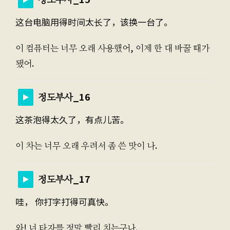
这台电脑用得时间太长了，该换一台了。
이 컴퓨터는 너무 오래 사용했어, 이제 한 대 바꿀 때가
됐어.
정도부사_16
这茶泡得太久了，有点儿苦。
이 차는 너무 오래 우려서 좀 쓴 맛이 나.
정도부사_17
哇， 你打字打得可真快。
와! 너 타자를 정말 빨리 치는구나.