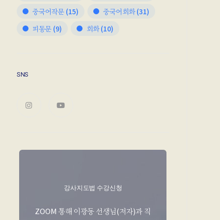
중국어작문
(15)
중국어회화
(31)
피동문
(9)
회화
(10)
SNS
강사지도법 수강신청
ZOOM 통해 이광동 선생님(저자)과 직