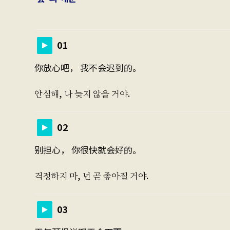
01
你放心吧， 我不会迟到的。
안심해, 나 늦지 않을 거야.
02
别担心， 你很快就会好的。
걱정하지 마, 넌 곧 좋아질 거야.
03