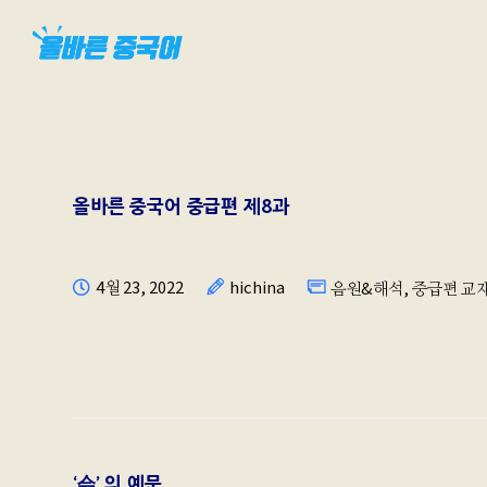
올바른 중국어 중급편 제8과
4월 23, 2022
hichina
음원&해석
,
중급편 교
‘会’ 의 예문