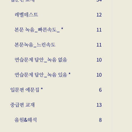
레벨테스트
12
본문 녹음_빠른속도_ *
11
본문녹음_느린속도
11
연습문제 답안_녹음 없음
10
연습문제 답안_녹음 있음 *
10
입문편 예문집 *
6
중급편 교재
13
음원&해석
8