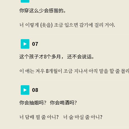
你穿这么少会感冒的。
너 이렇게 (옷을) 조금 입으면 감기에 걸리 거야.
07
这个孩子才8个多月， 还不会说话。
이 애는 겨우 8개월이 조금 지나서 아직 말을 할 줄 몰
08
你会抽烟吗？ 你会喝酒吗？
너 담배 필 줄 아니? 너 술 마실 줄 아니?