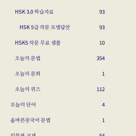
HSK 3.0 학습자료
93
HSK 5급 작문 모범답안
93
HSK5 작문 무료 샘플
10
오늘의 문법
354
오늘의 문화
1
오늘의 퀴즈
112
오늘의 단어
4
올바른중국어 문법
1
입문편 교재
54