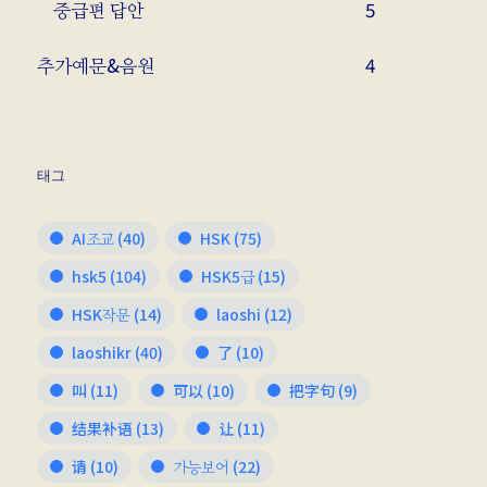
중급편 답안
5
추가예문&음원
4
태그
AI조교
(40)
HSK
(75)
hsk5
(104)
HSK5급
(15)
HSK작문
(14)
laoshi
(12)
laoshikr
(40)
了
(10)
叫
(11)
可以
(10)
把字句
(9)
结果补语
(13)
让
(11)
请
(10)
가능보어
(22)