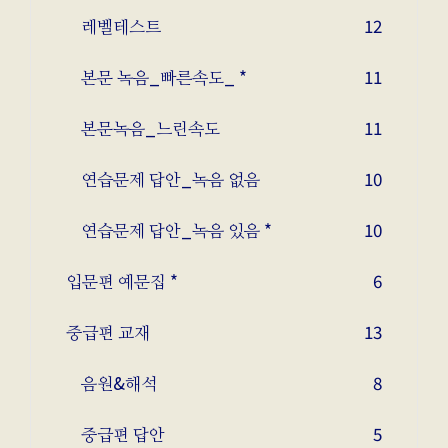
레벨테스트
12
본문 녹음_빠른속도_ *
11
본문녹음_느린속도
11
연습문제 답안_녹음 없음
10
연습문제 답안_녹음 있음 *
10
입문편 예문집 *
6
중급편 교재
13
음원&해석
8
중급편 답안
5