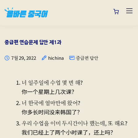
중급편 연습문제 답안 제1과
7월 29, 2022
hichina
중급편 답안
너 일주일에 수업 몇 번 해?
你一个星期上几次课？
너 한국에 얼마만에 왔어?
你多长时间没来韩国了？
우리 수업을 이미 두시간이나 했는데, 또 해요?
我们已经上了两个小时课了，还上吗？