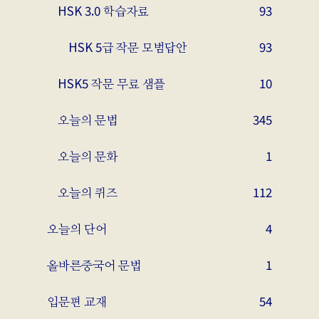
HSK 3.0 학습자료
93
HSK 5급 작문 모범답안
93
HSK5 작문 무료 샘플
10
오늘의 문법
345
오늘의 문화
1
오늘의 퀴즈
112
오늘의 단어
4
올바른중국어 문법
1
입문편 교재
54