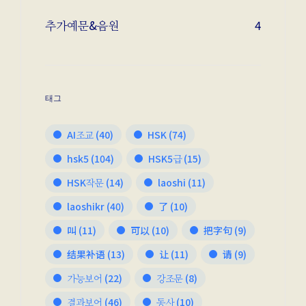
추가예문&음원
4
태그
AI조교
(40)
HSK
(74)
hsk5
(104)
HSK5급
(15)
HSK작문
(14)
laoshi
(11)
laoshikr
(40)
了
(10)
叫
(11)
可以
(10)
把字句
(9)
结果补语
(13)
让
(11)
请
(9)
가능보어
(22)
강조문
(8)
결과보어
(46)
동사
(10)