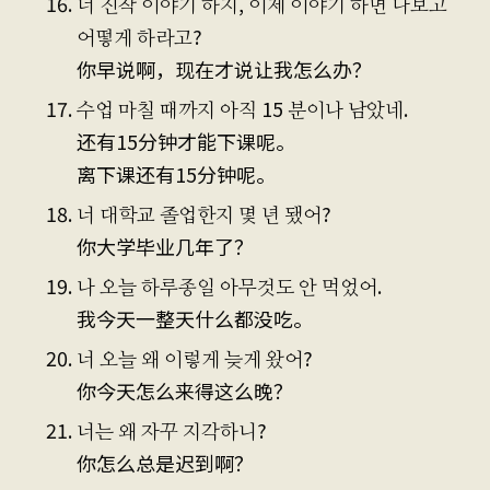
너 진작 이야기 하지, 이제 이야기 하면 나보고
어떻게 하라고?
你早说啊，现在才说让我怎么办？
수업 마칠 때까지 아직 15 분이나 남았네.
还有15分钟才能下课呢。
离下课还有15分钟呢。
너 대학교 졸업한지 몇 년 됐어?
你大学毕业几年了？
나 오늘 하루종일 아무것도 안 먹었어.
我今天一整天什么都没吃。
너 오늘 왜 이렇게 늦게 왔어?
你今天怎么来得这么晚？
너는 왜 자꾸 지각하니?
你怎么总是迟到啊？