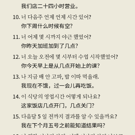
我们店二十四小时营业。
너 다음주 언제 언제 시간 있어?
你下周什么时候有空？
너 어제 몇 시까지 야근 했었어?
你昨天加班加到了几点？
너 오늘 오전에 몇 시부터 수업 시작했었어?
你今天早上是从几点开始上的课？
나 지금 배 안 고파, 밥 이따 먹을래.
我现在不饿，过一会儿再吃饭。
이 식당의 영업시간 어떻게 되나요?
这家饭店几点开门，几点关门？
다음달 5 일 전까지 결과를 알 수 있을까요?
我在下个月五号之前能知道结果吗？