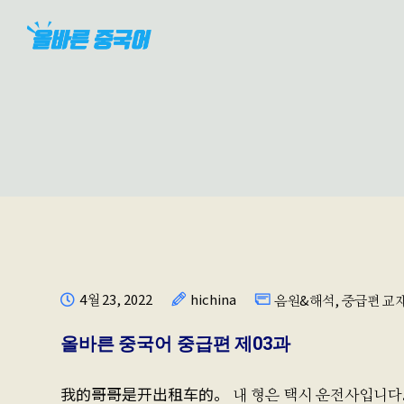
4월 23, 2022
hichina
음원&해석
,
중급편 교
올바른 중국어 중급편 제03과
我的哥哥是开出租车的。 내 형은 택시 운전사입니다