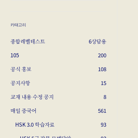
카태고리
종합레벨테스트
6
상담용
105
200
공식 홍보
108
공지사항
15
교재 내용 수정 공지
8
매일 중국어
561
HSK 3.0 학습자료
93