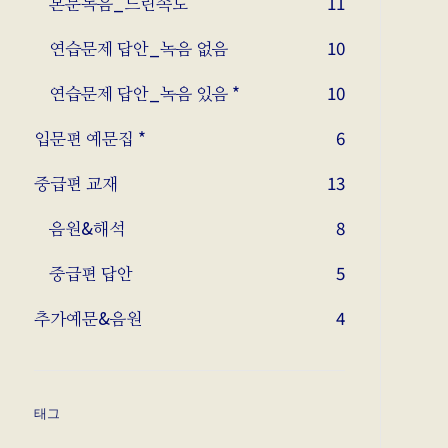
본문녹음_느린속도
11
연습문제 답안_녹음 없음
10
연습문제 답안_녹음 있음 *
10
입문편 예문집 *
6
중급편 교재
13
음원&해석
8
중급편 답안
5
추가예문&음원
4
태그