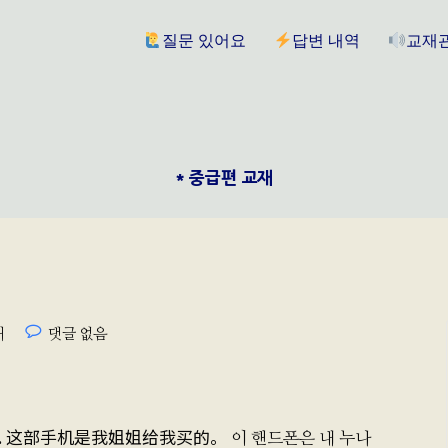
질문 있어요
답변 내역
교재
* 중급편 교재
재
댓글 없음
. 这部手机是我姐姐给我买的。 이 핸드폰은 내 누나