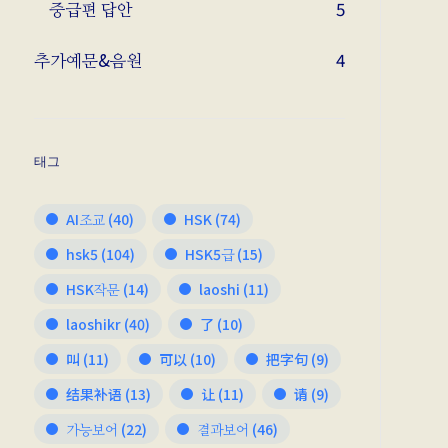
중급편 답안
5
추가예문&음원
4
태그
AI조교
(40)
HSK
(74)
hsk5
(104)
HSK5급
(15)
HSK작문
(14)
laoshi
(11)
laoshikr
(40)
了
(10)
叫
(11)
可以
(10)
把字句
(9)
结果补语
(13)
让
(11)
请
(9)
가능보어
(22)
결과보어
(46)