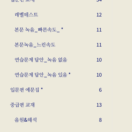
레벨테스트
12
본문 녹음_빠른속도_ *
11
본문녹음_느린속도
11
연습문제 답안_녹음 없음
10
연습문제 답안_녹음 있음 *
10
입문편 예문집 *
6
중급편 교재
13
음원&해석
8