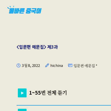
<입문편 예문집> 제3과
3월 8, 2022
hichina
입문편 예문집 *
1~55번 전체 듣기