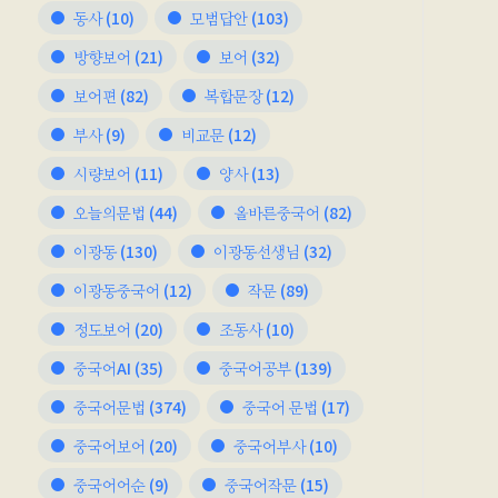
동사
(10)
모범답안
(103)
방향보어
(21)
보어
(32)
보어편
(82)
복합문장
(12)
부사
(9)
비교문
(12)
시량보어
(11)
양사
(13)
오늘의문법
(44)
올바른중국어
(82)
이광동
(130)
이광동선생님
(32)
이광동중국어
(12)
작문
(89)
정도보어
(20)
조동사
(10)
중국어AI
(35)
중국어공부
(139)
중국어문법
(374)
중국어 문법
(17)
중국어보어
(20)
중국어부사
(10)
중국어어순
(9)
중국어작문
(15)