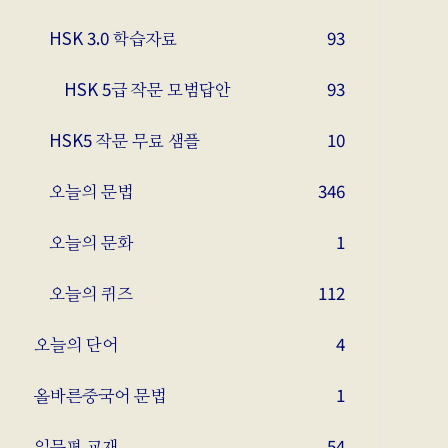
HSK 3.0 학습자료
93
HSK 5급 작문 모범답안
93
HSK5 작문 무료 샘플
10
오늘의 문법
346
오늘의 문화
1
오늘의 퀴즈
112
오늘의 단어
4
올바른중국어 문법
1
입문편 교재
54