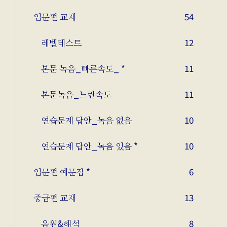
입문편 교재
54
레벨테스트
12
본문 녹음_빠른속도_ *
11
본문녹음_느린속도
11
연습문제 답안_녹음 없음
10
연습문제 답안_녹음 있음 *
10
입문편 예문집 *
6
중급편 교재
13
음원&해석
8