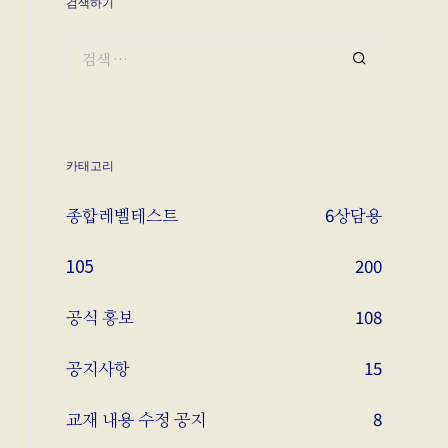
검색하기
카태고리
종합레벨테스트
6
상담용
105
200
공식 홍보
108
공지사항
15
교재 내용 수정 공지
8