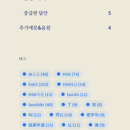
중급편 답안
5
추가예문&음원
4
태그
AI조교
(40)
HSK
(74)
hsk5
(103)
HSK5급
(14)
HSK작문
(13)
laoshi
(11)
laoshikr
(40)
了
(9)
到
(8)
叫
(11)
可以
(10)
把字句
(9)
结果补语
(13)
让
(11)
请
(9)